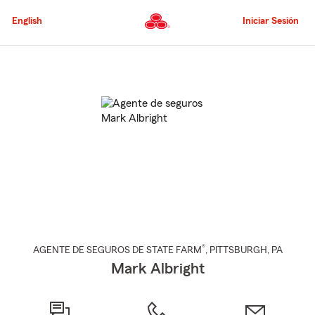
Pasar
al
English
Iniciar Sesión
contenido
principal
Comienzo
del
contenido
principal
®
AGENTE DE SEGUROS DE STATE FARM
,
PITTSBURGH
, PA
Mark Albright