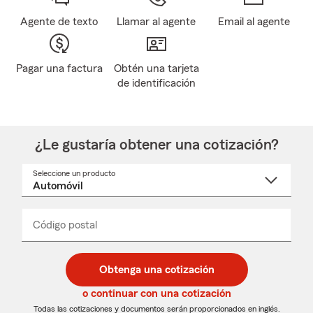
Agente de texto
Llamar al agente
Email al agente
Pagar una factura
Obtén una tarjeta
de identificación
¿Le gustaría obtener una cotización?
Seleccione un producto
Seleccione
un
nombre
de
producto
del
Código postal
Ingresa
Ingresa
_____
menú
un
un
desplegable
código
código
postal
postal
Obtenga una cotización
de
de
5
5
o continuar con una cotización
dígitos
dígitos
Todas las cotizaciones y documentos serán proporcionados en inglés.