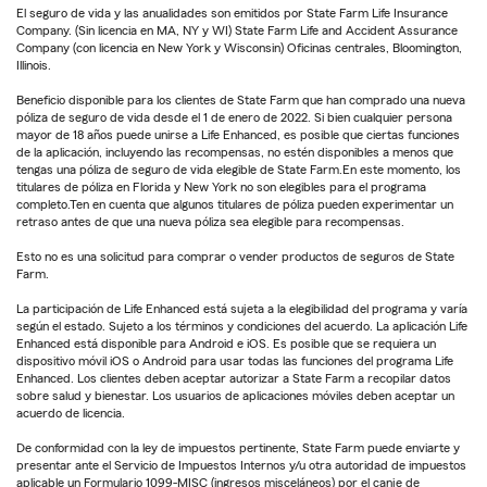
El seguro de vida y las anualidades son emitidos por State Farm Life Insurance
Company. (Sin licencia en MA, NY y WI) State Farm Life and Accident Assurance
Company (con licencia en New York y Wisconsin) Oficinas centrales, Bloomington,
Illinois.
Beneficio disponible para los clientes de State Farm que han comprado una nueva
póliza de seguro de vida desde el 1 de enero de 2022. Si bien cualquier persona
mayor de 18 años puede unirse a Life Enhanced, es posible que ciertas funciones
de la aplicación, incluyendo las recompensas, no estén disponibles a menos que
tengas una póliza de seguro de vida elegible de State Farm.En este momento, los
titulares de póliza en Florida y New York no son elegibles para el programa
completo.Ten en cuenta que algunos titulares de póliza pueden experimentar un
retraso antes de que una nueva póliza sea elegible para recompensas.
Esto no es una solicitud para comprar o vender productos de seguros de State
Farm.
La participación de Life Enhanced está sujeta a la elegibilidad del programa y varía
según el estado. Sujeto a los términos y condiciones del acuerdo. La aplicación Life
Enhanced está disponible para Android e iOS. Es posible que se requiera un
dispositivo móvil iOS o Android para usar todas las funciones del programa Life
Enhanced. Los clientes deben aceptar autorizar a State Farm a recopilar datos
sobre salud y bienestar. Los usuarios de aplicaciones móviles deben aceptar un
acuerdo de licencia.
De conformidad con la ley de impuestos pertinente, State Farm puede enviarte y
presentar ante el Servicio de Impuestos Internos y/u otra autoridad de impuestos
aplicable un Formulario 1099-MISC (ingresos misceláneos) por el canje de